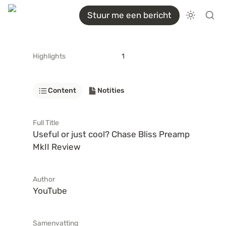
Stuur me een bericht
Highlights
1
Content
Notities
Full Title
Useful or just cool? Chase Bliss Preamp 
MkII Review
Author
YouTube
Samenvatting