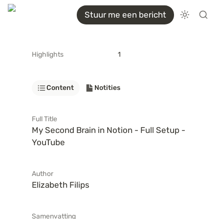
Stuur me een bericht
Highlights
1
Content
Notities
Full Title
My Second Brain in Notion - Full Setup - 
YouTube
Author
Elizabeth Filips
Samenvatting