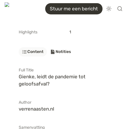
Stuur me een bericht
Highlights
1
Content
Notities
Full Title
Gienke, leidt de pandemie tot 
geloofsafval?
Author
verrenaasten.nl
Samenvatting