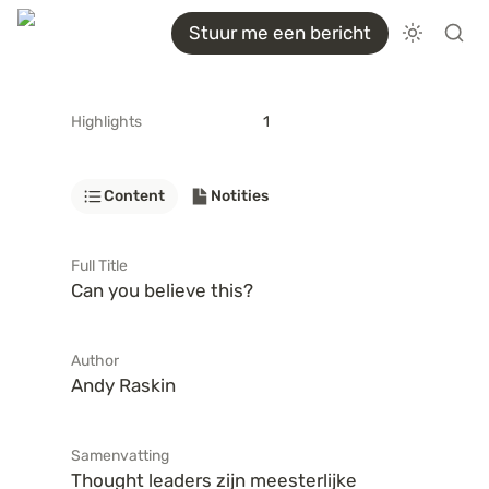
Stuur me een bericht
Highlights
1
Content
Notities
Full Title
Can you believe this?
Author
Andy Raskin
Samenvatting
Thought leaders zijn meesterlijke 