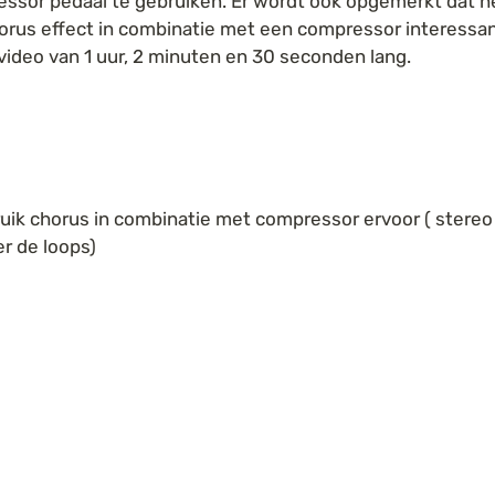
ssor pedaal te gebruiken. Er wordt ook opgemerkt dat he
orus effect in combinatie met een compressor interessant 
 video van 1 uur, 2 minuten en 30 seconden lang.
uik chorus in combinatie met compressor ervoor ( stereo
r de loops)