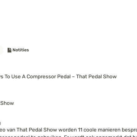
Notities
ys To Use A Compressor Pedal – That Pedal Show
l Show
g
deo van That Pedal Show worden 11 coole manieren bespr