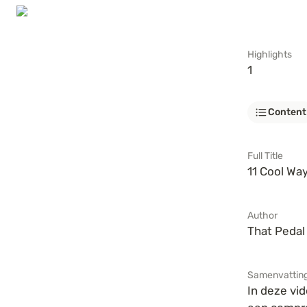
Highlights
1
Content
Full Title
11 Cool Wa
Author
That Peda
Samenvattin
In deze vi